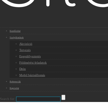
Kezdőoldal
Szolgáltatások
Akvizíció
Tervezés
Engedélyeztetés
Földmérési feladatok
Drón
Mobil bázisállomás
Referenciák
Kapcsolat
Search for: