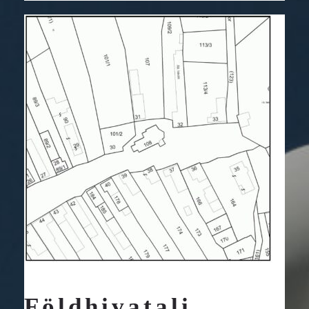
elmúlt néhány évben jelentős változások
mentek végbe.
Földhivatali