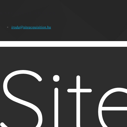
KAPCSOLAT ADATOK
iroda@siteacquisition.hu