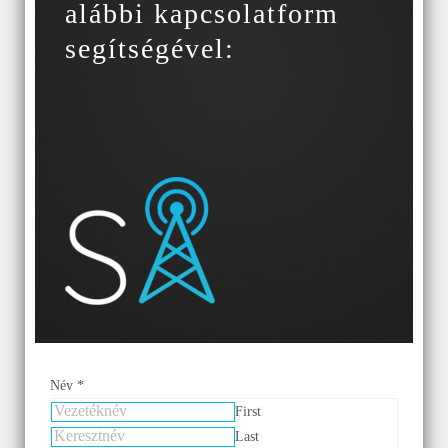
alábbi kapcsolatform
segítségével:
Név
*
First
Last