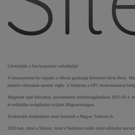
Üdvözöljük a SiteAcqusition weboldalán!
A siteacquisiton.hu csapatát a változó gazdasági környezet hívta életre. M
jelentős változások mentek végbe. A Vodafone a UPC beolvasztásával belépe
Megjelent saját hálózattal, kereskedelmi mobilszolgáltatással 2021-től 4. 
és műholdas szolgáltatást nyújtott Magyarországon.
Strukturális átalakuláson ment keresztül a Magyar Telekom és
2020-ban, mind a Telenor, mind a Vodafone önálló leányvállalatba szervezte